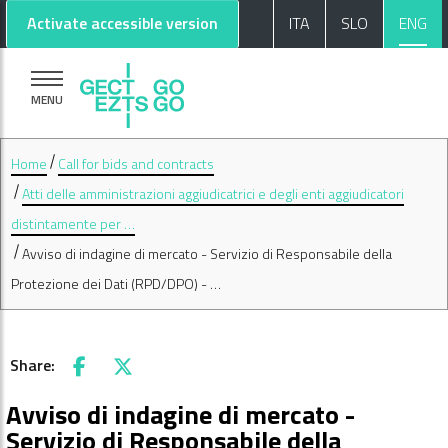
Go to main content
Go to footer
Activate accessible version
ITA
SLO
ENG
MENU
Home
Call for bids and contracts
Atti delle amministrazioni aggiudicatrici e degli enti aggiudicatori
distintamente per …
Avviso di indagine di mercato - Servizio di Responsabile della
Protezione dei Dati (RPD/DPO) - …
Share:
Facebook
X
Avviso di indagine di mercato -
Servizio di Responsabile della