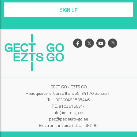
SIGN UP
Facebook
X
Youtube
Instagram
GECT GO / EZTS GO
Headquarters: Corso Italia 55, 34170 Gorizia (I)
Tel.: 00390481535446
T.C. 91036160314
info@euro-go.eu
pec@pec.euro-go.eu
Electronic invoice (CDU): UF7T8L