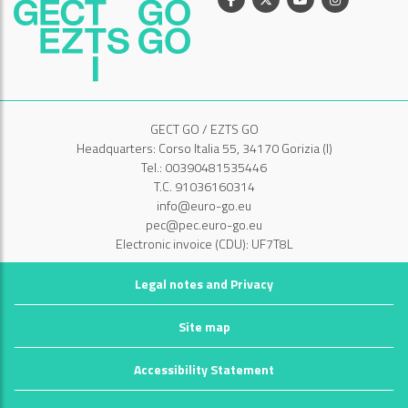
GECT GO / EZTS GO
Headquarters: Corso Italia 55, 34170 Gorizia (I)
Tel.: 00390481535446
T.C. 91036160314
info@euro-go.eu
pec@pec.euro-go.eu
Electronic invoice (CDU): UF7T8L
Legal notes and Privacy
Site map
Accessibility Statement