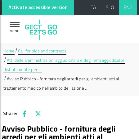
Go to main content
Go to footer
Activate accessible version
ITA
SLO
ENG
MENU
Home
Call for bids and contracts
Atti delle amministrazioni aggiudicatrici e degli enti aggiudicatori
distintamente per …
Avviso Pubblico - fornitura degli arredi per gli ambienti atti al
trattamento medico nell'ambito dell'azione …
Share:
Facebook
X
Avviso Pubblico - fornitura degli
arredi per gli ambienti atti al