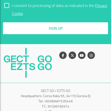
I consent to processing of data as indicated in the
Privacy
Cookie
SIGN UP
Facebook
X
Youtube
Instagram
GECT GO / EZTS GO
Headquarters: Corso Italia 55, 34170 Gorizia (I)
Tel.: 00390481535446
T.C. 91036160314