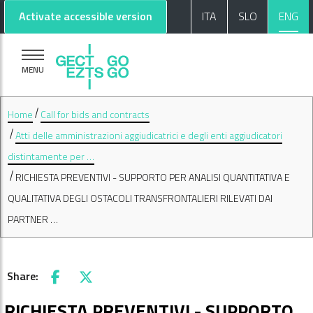
Go to main content
Go to footer
Activate accessible version
ITA
SLO
ENG
MENU
Home
Call for bids and contracts
Atti delle amministrazioni aggiudicatrici e degli enti aggiudicatori
distintamente per …
RICHIESTA PREVENTIVI - SUPPORTO PER ANALISI QUANTITATIVA E
QUALITATIVA DEGLI OSTACOLI TRANSFRONTALIERI RILEVATI DAI
PARTNER …
Share:
Facebook
X
RICHIESTA PREVENTIVI - SUPPORTO