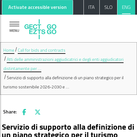
Go to main content
Go to footer
Activate accessible version
ITA
SLO
ENG
MENU
Home
Call for bids and contracts
Atti delle amministrazioni aggiudicatrici e degli enti aggiudicatori
distintamente per …
Servizio di supporto alla definizione di un piano strategico per il
turismo sostenibile 2026-2030 e …
Share:
Facebook
X
Servizio di supporto alla definizione di
un piano strategico per il turismo