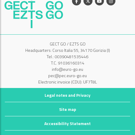
Facebook
X
Youtube
Instagram
GECT GO / EZTS GO
Headquarters: Corso Italia 55, 34170 Gorizia (I)
Tel.: 00390481535446
T.C. 91036160314
info@euro-go.eu
pec@pec.euro-go.eu
Electronic invoice (CDU): UF7T8L
Legal notes and Privacy
Site map
Accessibility Statement