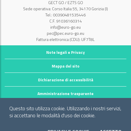
GECT GO / EZTS GO
Sede operativa: Corso Italia 55, 34170 Gorizia (I)
Tel.: 00390481535446
C.F. 91036160314
info@euro-go.eu
pec@pec.euro-go.eu
Fattura elettronica (CDU): UF7T8L
Note legali e Privacy
Mappa del sito
Dichiarazione di accessibilità
Amministrazione trasparente
©2026 GECT GO / EZTS GO
Questo sito utilizza cookie. Utilizzando i nostri servizi,
Realizzato da infoFactory Web Agency.
si accettano le modalità d'uso dei cookie.
Gruppo europeo di cooperazione territoriale
"Territorio dei comuni: Comune di Gorizia (I), Mestna občina Nova