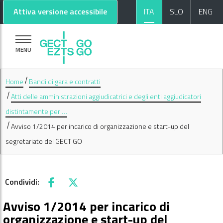
Vai al contenuto principale
Vai al footer
Attiva versione accessibile
ITA
SLO
ENG
MENU
Home
Bandi di gara e contratti
Atti delle amministrazioni aggiudicatrici e degli enti aggiudicatori
distintamente per …
Avviso 1/2014 per incarico di organizzazione e start-up del
segretariato del GECT GO
Condividi:
Facebook
X
Avviso 1/2014 per incarico di
organizzazione e start-up del