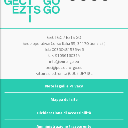
GECT GO / EZTS GO
Sede operativa: Corso Italia 55, 34170 Gorizia (I)
Tel.: 00390481535446
C.F. 91036160314
info@euro-go.eu
pec@pec.euro-go.eu
Fattura elettronica (CDU): UF7T8L
Note legali e Privacy
Mappa del sito
Dichiarazione di accessibilità
Amministrazione trasparente