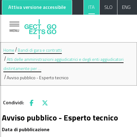
Vai al contenuto principale
Vai al footer
Attiva versione accessibile
ITA
SLO
ENG
MENU
Home
Bandi di gara e contratti
Atti delle amministrazioni aggiudicatrici e degli enti aggiudicatori
distintamente per …
Avviso pubblico - Esperto tecnico
Condividi:
Facebook
X
Avviso pubblico - Esperto tecnico
Data di pubblicazione