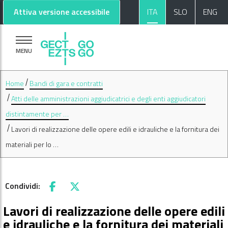
Vai al contenuto principale
Vai al footer
Attiva versione accessibile
ITA
SLO
ENG
MENU
Home
Bandi di gara e contratti
Atti delle amministrazioni aggiudicatrici e degli enti aggiudicatori
distintamente per …
Lavori di realizzazione delle opere edili e idrauliche e la fornitura dei
materiali per lo …
Condividi:
Facebook
X
Lavori di realizzazione delle opere edili
e idrauliche e la fornitura dei materiali