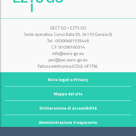
GECT GO / EZTS GO
Sede operativa: Corso Italia 55, 34170 Gorizia (I)
Tel.: 00390481535446
C.F. 91036160314
info@euro-go.eu
pec@pec.euro-go.eu
Fattura elettronica (CDU): UF7T8L
Note legali e Privacy
Mappa del sito
Dichiarazione di accessibilità
Amministrazione trasparente
©2026 GECT GO / EZTS GO