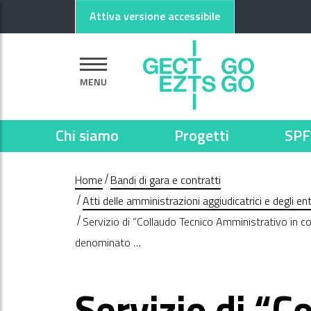
Vai al contenuto principale
Vai al footer
Attiva versione accessibile
MENU
Chi siamo
Progetti
SPF
Home
Bandi di gara e contratti
Atti delle amministrazioni aggiudicatrici e degli e
Servizio di “Collaudo Tecnico Amministrativo in co
denominato …
Servizio di “C