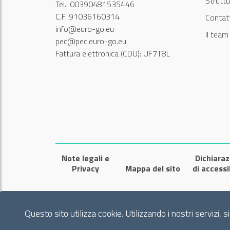
Struttu
Tel.: 00390481535446
C.F. 91036160314
Contatt
info@euro-go.eu
Il tea
pec@pec.euro-go.eu
Fattura elettronica (CDU): UF7T8L
Note legali e
Dichiaraz
Privacy
Mappa del sito
di accessi
Questo sito utilizza cookie. Utilizzando i nostri servizi, 