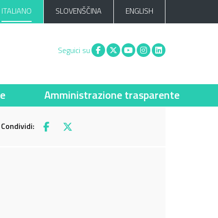
ITALIANO
SLOVENŠČINA
ENGLISH
Facebook
X
You tube
Instagram
Linkedin
Seguici su
ie
Amministrazione trasparente
Condividi:
Facebook
X