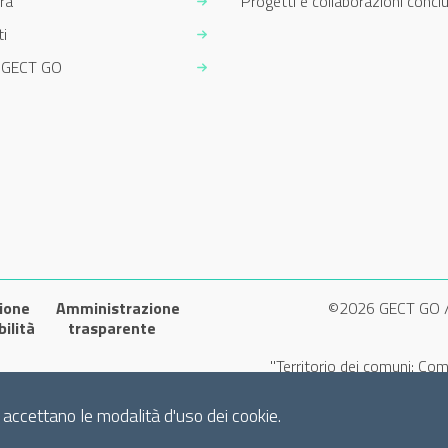
ra
Progetti e collaborazioni conclu
i
m GECT GO
ione
Amministrazione
©2026 GECT GO 
bilità
trasparente
"Territorio dei comuni: Com
si accettano le modalità d'uso dei cookie.