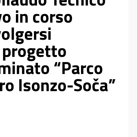
o in corso
olgersi
l progetto
minato “Parco
ero Isonzo-Soča”