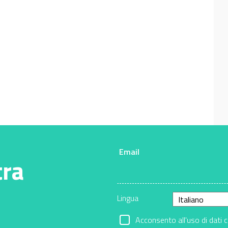
Email
tra
Lingua
Acconsento all'uso di dati 