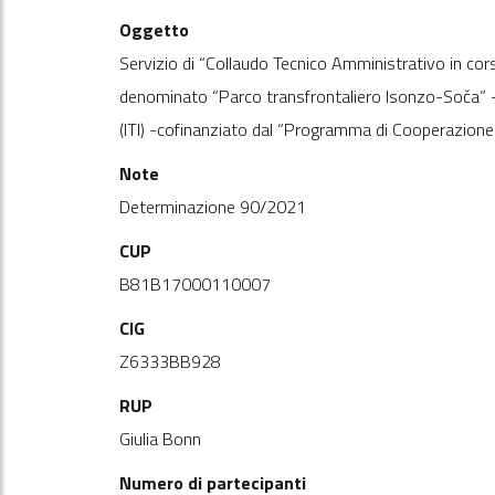
Oggetto
Servizio di “Collaudo Tecnico Amministrativo in cor
denominato “Parco transfrontaliero Isonzo-Soča” –L
(ITI) -cofinanziato dal “Programma di Cooperazione 
Note
Determinazione 90/2021
CUP
B81B17000110007
CIG
Z6333BB928
RUP
Giulia Bonn
Numero di partecipanti