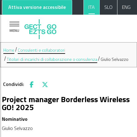
Vai al contenuto principale
Vai al footer
Attiva versione accessibile
ITA
SLO
ENG
MENU
Home
Consulenti e collaboratori
Titolari di incarichi di collaborazione o consulenza
Giulio Selvazzo
Condividi:
Facebook
X
Project manager Borderless Wireless
GO! 2025
Nominativo
Giulio Selvazzo