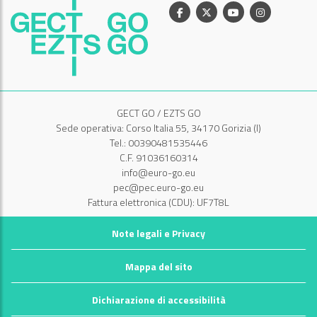
Facebook
X
Youtube
Instagram
GECT GO / EZTS GO
Sede operativa: Corso Italia 55, 34170 Gorizia (I)
Tel.: 00390481535446
C.F. 91036160314
info@euro-go.eu
pec@pec.euro-go.eu
Fattura elettronica (CDU): UF7T8L
Note legali e Privacy
Mappa del sito
Dichiarazione di accessibilità