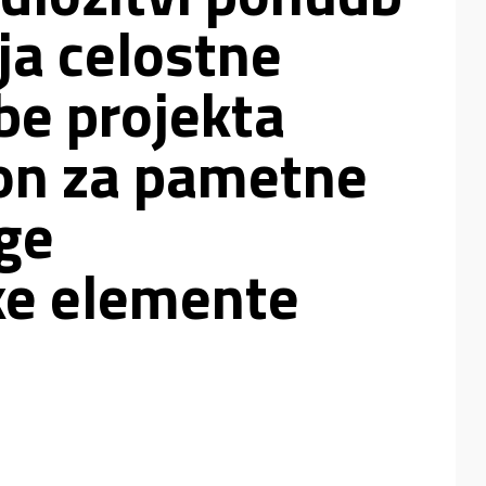
ja celostne
be projekta
on za pametne
uge
ke elemente