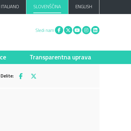
ITALIANO
SLOVENŠČINA
ENGLISH
Facebook
X
You tube
Instagram
Linkedin
Sledi nam
ce
Transparentna uprava
Delite:
Facebook
X