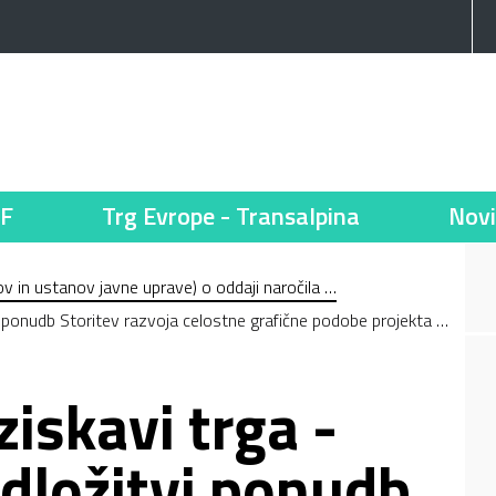
F
Trg Evrope - Transalpina
Novi
v in ustanov javne uprave) o oddaji naročila …
vi ponudb Storitev razvoja celostne grafične podobe projekta …
ziskavi trga -
edložitvi ponudb