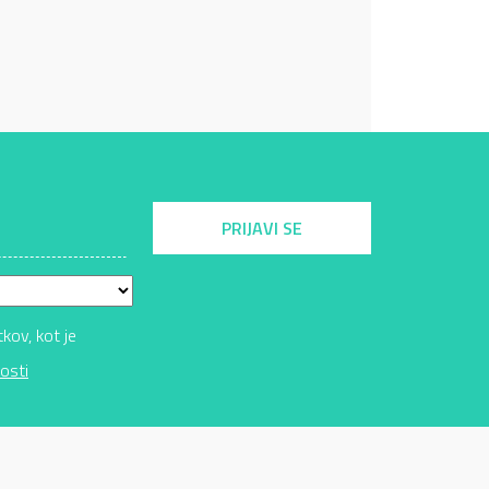
PRIJAVI SE
ov, kot je
osti