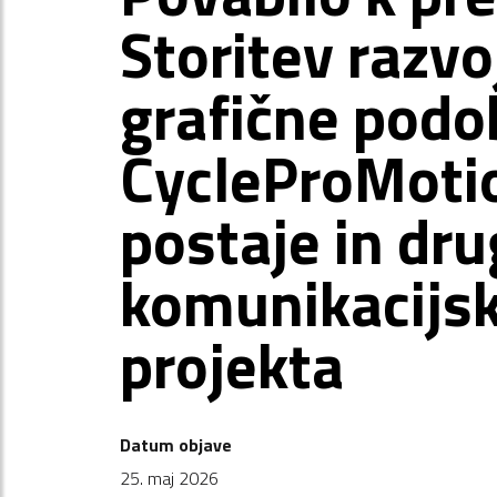
Storitev razvo
grafične podo
CycleProMoti
postaje in dr
komunikacijs
projekta
Datum objave
25. maj 2026