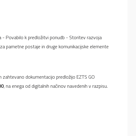
a - Povabilo k predložitvi ponudb - Storitev razvoja
 za pametne postaje in druge komunikacijske elemente
 in zahtevano dokumentacijo predložijo EZTS GO
00
, na enega od digitalnih načinov navedenih v razpisu.