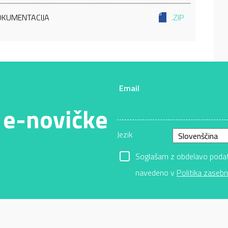
OKUMENTACIJA
.ZIP
Email
 e-novičke
Jezik
Soglašam z obdelavo podatk
navedeno v
Politika zasebn