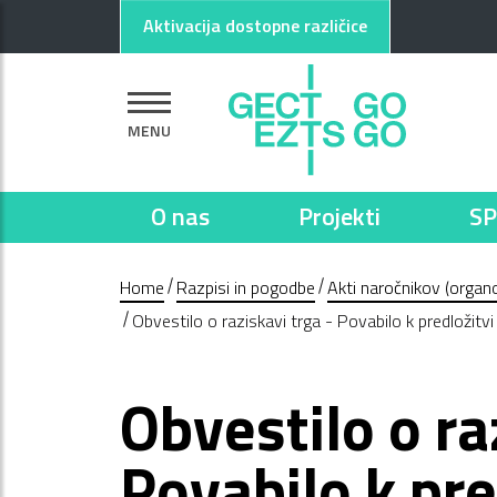
Pojdi na glavno vsebino
Pojdi na nogo strani
Aktivacija dostopne različice
MENU
O nas
Projekti
SP
Home
Razpisi in pogodbe
Akti naročnikov (organo
Obvestilo o raziskavi trga - Povabilo k predložit
Obvestilo o ra
Povabilo k pr