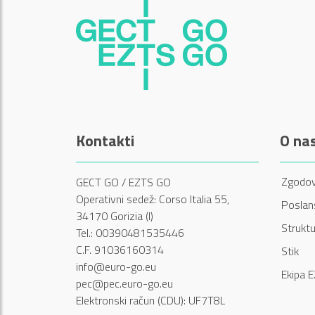
Kontakti
O na
Zgodov
GECT GO / EZTS GO
Operativni sedež: Corso Italia 55,
Poslans
34170 Gorizia (I)
Struktu
Tel.: 00390481535446
C.F. 91036160314
Stik
info@euro-go.eu
Ekipa 
pec@pec.euro-go.eu
Elektronski račun (CDU): UF7T8L