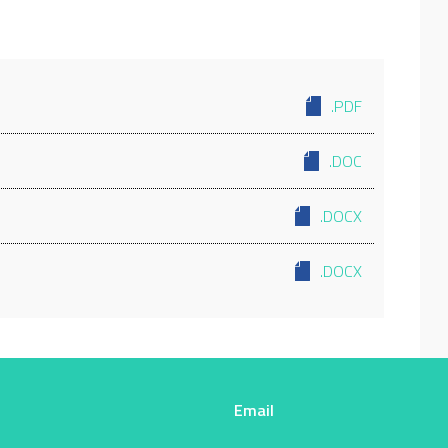
.PDF
.DOC
.DOCX
.DOCX
Email