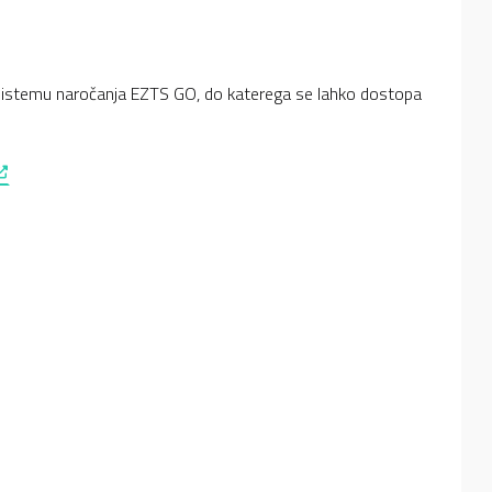
sistemu naročanja EZTS GO, do katerega se lahko dostopa
 opens in a new window