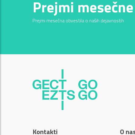
Prejmi mesečne
Prejmi mesečna obvestila o naših dejavnostih
Kontakti
O na