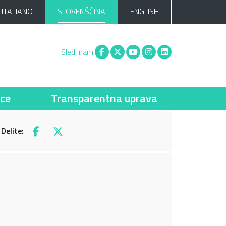
ITALIANO
SLOVENŠČINA
ENGLISH
Facebook
X
You tube
Instagram
Linkedin
Sledi nam
ce
Transparentna uprava
Delite:
Facebook
X