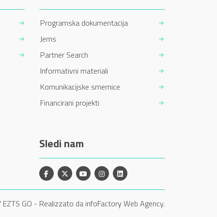
Programska dokumentacija
Jems
Partner Search
Informativni materiali
Komunikacijske smernice
Financirani projekti
Sledi nam
Facebook
X
YouTube
Instagram
Linkedin
/ EZTS GO
-
Realizzato da infoFactory Web Agency.