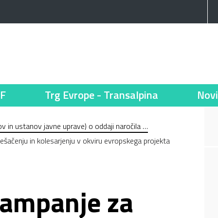
F
Trg Evrope - Transalpina
Novi
v in ustanov javne uprave) o oddaji naročila …
ačenju in kolesarjenju v okviru evropskega projekta
kampanje za