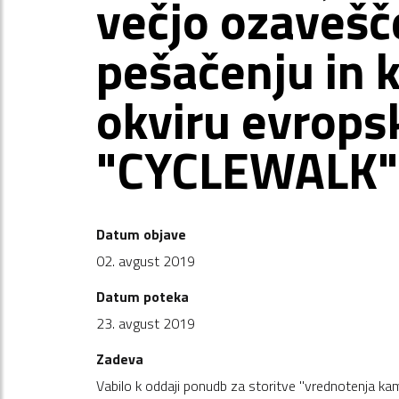
večjo ozavešč
pešačenju in k
okviru evrops
"CYCLEWALK"
Datum objave
02. avgust 2019
Datum poteka
23. avgust 2019
Zadeva
Vabilo k oddaji ponudb za storitve "vrednotenja ka