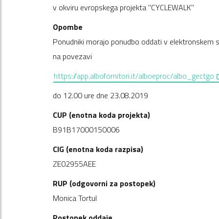
v okviru evropskega projekta "CYCLEWALK"
Opombe
Ponudniki morajo ponudbo oddati v elektronskem 
na povezavi
,
https://app.albofornitori.it/alboeproc/albo_gectgo
do 12.00 ure dne 23.08.2019
CUP (enotna koda projekta)
B91B17000150006
CIG (enotna koda razpisa)
ZE02955AEE
RUP (odgovorni za postopek)
Monica Tortul
Postopek oddaje