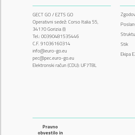
Zgodov
GECT GO / EZTS GO
Operativni sedež: Corso Italia 55,
Poslans
34170 Gorizia (I)
Struktu
Tel.: 00390481535446
C.F. 91036160314
Stik
info@euro-go.eu
Ekipa 
pec@pec.euro-go.eu
Elektronski račun (CDU): UF7T8L
Pravno
obvestilo in