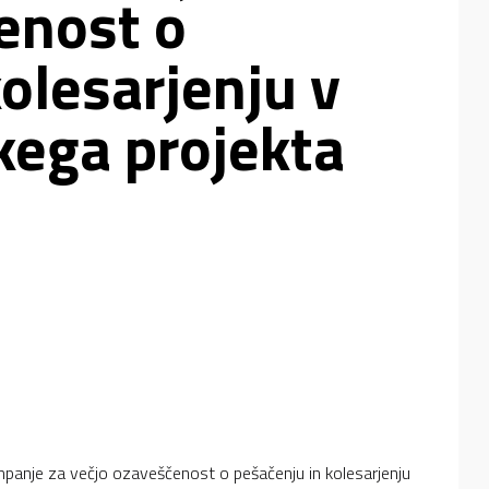
enost o
olesarjenju v
kega projekta
mpanje za večjo ozaveščenost o pešačenju in kolesarjenju