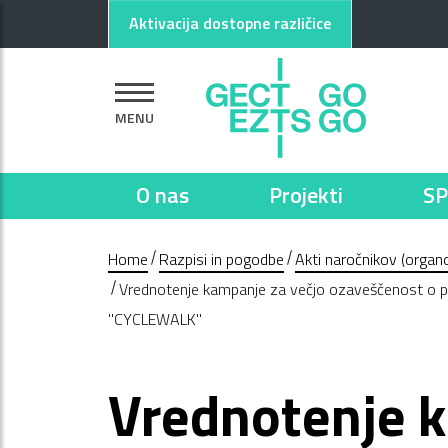
Pojdi na glavno vsebino
Pojdi na nogo strani
Aktivacija dostopne različice
MENU
O nas
Projekti
SP
Home
Razpisi in pogodbe
Akti naročnikov (organo
Vrednotenje kampanje za večjo ozaveščenost o peš
"CYCLEWALK"
Vrednotenje 