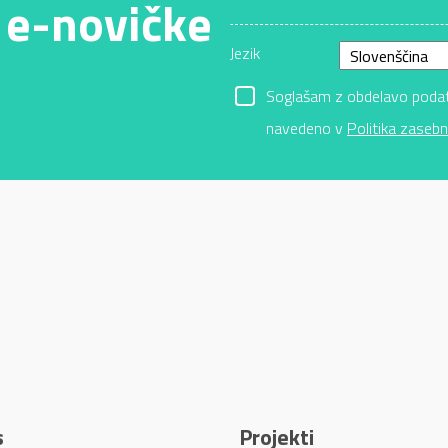
 e-novičke
Jezik
Soglašam z obdelavo podatk
navedeno v
Politika zasebn
s
Projekti