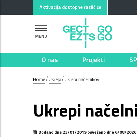
Pojdi na glavno vsebino
Pojdi na nogo strani
Aktivacija dostopne različice
MENU
O nas
Projekti
SP
Home
Ukrepi
Ukrepi načelnikov
Ukrepi načeln
Dodano dne 23/01/2019 osveženo dne 6/08/2026