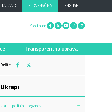
ITALIANO
SLOVENŠČINA
ENGLISH
Facebook
X
You tube
Instagram
Linkedin
Sledi nam
ce
Transparentna uprava
Delite:
Facebook
X
Ukrepi
Ukrepi političnih organov