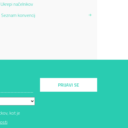
Current Page:
Ukrepi načelnikov
Seznam konvencij
PRIJAVI SE
ov, kot je
osti