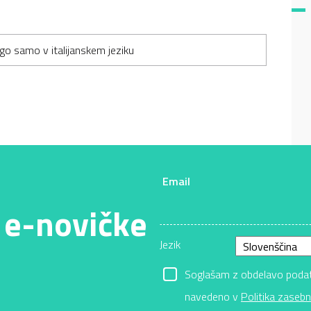
go samo v italijanskem jeziku
Email
 e-novičke
Jezik
Soglašam z obdelavo podatk
navedeno v
Politika zasebn