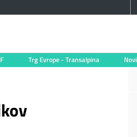
F
Trg Evrope - Transalpina
Novi
ikov