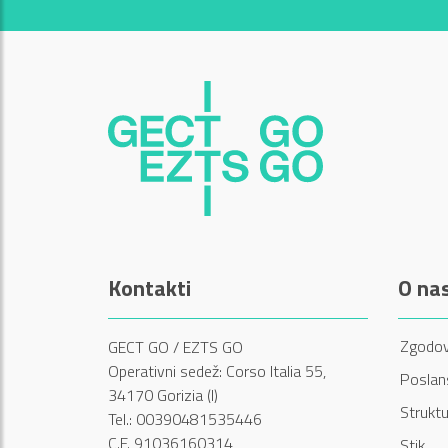
Kontakti
O na
Zgodov
GECT GO / EZTS GO
Operativni sedež: Corso Italia 55,
Poslans
34170 Gorizia (I)
Struktu
Tel.: 00390481535446
C.F. 91036160314
Stik