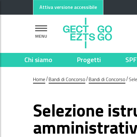
Vai al contenuto principale
Vai al footer
Attiva versione accessibile
MENU
Chi siamo
Progetti
SPF
Home
Bandi di Concorso
Bandi di Concorso
Sele
Selezione istr
amministrativo