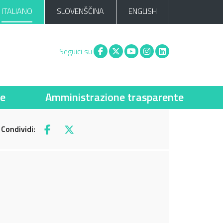
ITALIANO
SLOVENŠČINA
ENGLISH
Facebook
X
You tube
Instagram
Linkedin
Seguici su
ie
Amministrazione trasparente
Condividi:
Facebook
X