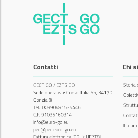
Contatti
Chi 
Storia 
GECT GO / EZTS GO
Sede operativa: Corso Italia 55, 34170
Obiett
Gorizia (I)
Struttu
Tel.: 00390481535446
C.F. 91036160314
Contatt
info@euro-go.eu
Il tea
pec@pec.euro-go.eu
Fattura elettronica (CDU): UF7T8L