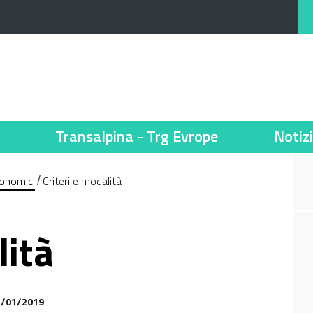
Transalpina - Trg Evrope
Notiz
conomici
Criteri e modalità
lità
22/01/2019