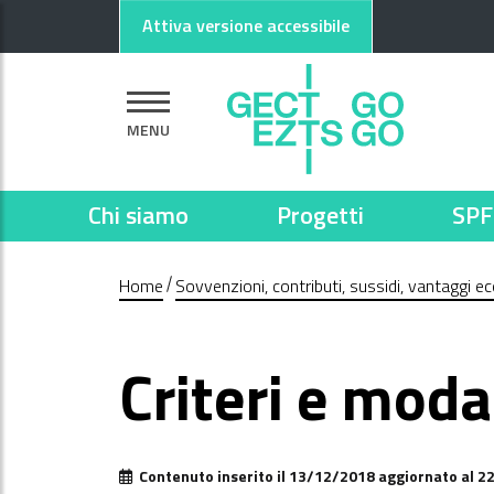
Vai al contenuto principale
Vai al footer
Attiva versione accessibile
MENU
Chi siamo
Progetti
SPF
Home
Sovvenzioni, contributi, sussidi, vantaggi e
Criteri e moda
Contenuto inserito il 13/12/2018 aggiornato al 