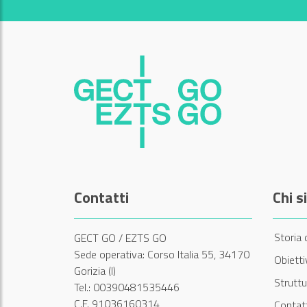
Contatti
Chi 
Storia 
GECT GO / EZTS GO
Sede operativa: Corso Italia 55, 34170
Obiett
Gorizia (I)
Struttu
Tel.: 00390481535446
C.F. 91036160314
Contatt