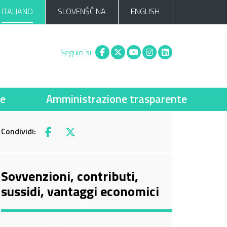
ITALIANO
SLOVENŠČINA
ENGLISH
Facebook
X
You tube
Instagram
Linkedin
Seguici su
ie
Amministrazione trasparente
Condividi:
Facebook
X
Sovvenzioni, contributi,
sussidi, vantaggi economici
Current Page: