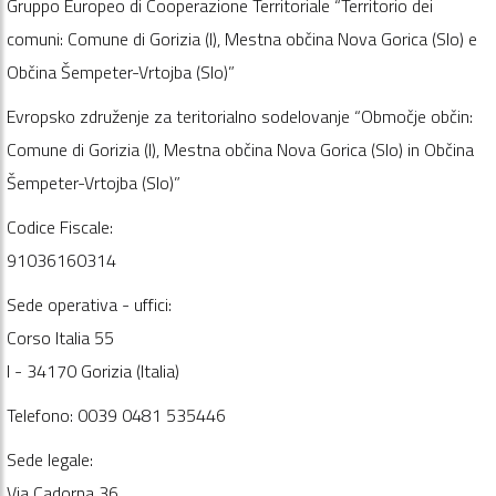
Gruppo Europeo di Cooperazione Territoriale “Territorio dei
comuni: Comune di Gorizia (I), Mestna občina Nova Gorica (Slo) e
Občina Šempeter-Vrtojba (Slo)”
Evropsko združenje za teritorialno sodelovanje “Območje občin:
Comune di Gorizia (I), Mestna občina Nova Gorica (Slo) in Občina
Šempeter-Vrtojba (Slo)”
Codice Fiscale:
91036160314
Sede operativa - uffici:
Corso Italia 55
I - 34170 Gorizia (Italia)
Telefono: 0039 0481 535446
Sede legale:
Via Cadorna 36