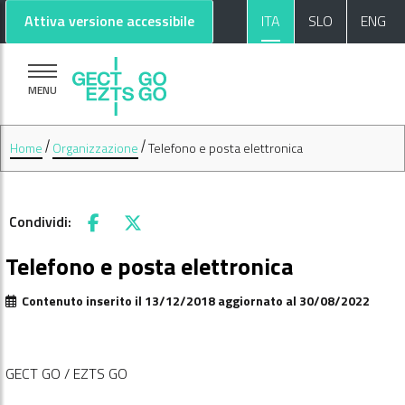
Vai al contenuto principale
Vai al footer
Attiva versione accessibile
ITA
SLO
ENG
MENU
Home
Organizzazione
Telefono e posta elettronica
Condividi:
Facebook
X
Telefono e posta elettronica
Contenuto inserito il 13/12/2018 aggiornato al 30/08/2022
GECT GO / EZTS GO