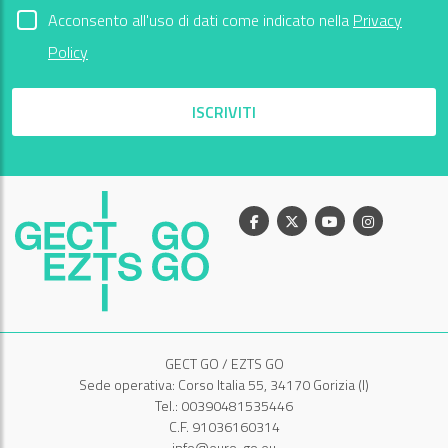
Acconsento all'uso di dati come indicato nella
Privacy
Policy
ISCRIVITI
Facebook
X
Youtube
Instagram
GECT GO / EZTS GO
Sede operativa: Corso Italia 55, 34170 Gorizia (I)
Tel.: 00390481535446
C.F. 91036160314
info@euro-go.eu