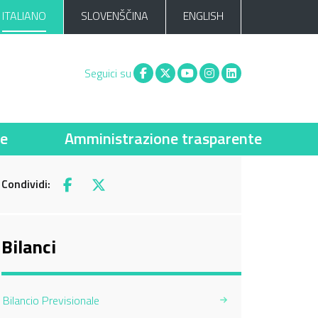
ITALIANO
SLOVENŠČINA
ENGLISH
Facebook
X
You tube
Instagram
Linkedin
Seguici su
ie
Amministrazione trasparente
Condividi:
Facebook
X
Bilanci
Bilancio Previsionale