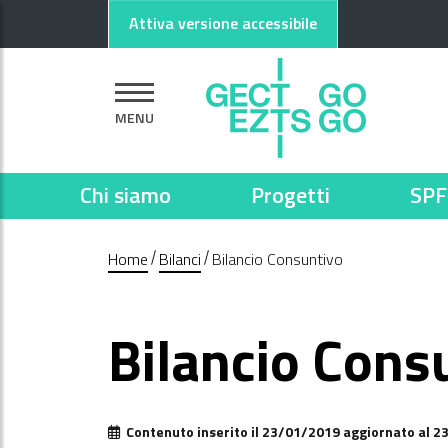
Vai al contenuto principale
Vai al footer
Attiva versione accessibile
MENU
Chi siamo
Progetti
SPF
Home
Bilanci
Bilancio Consuntivo
Bilancio Cons
Contenuto inserito il 23/01/2019 aggiornato al 