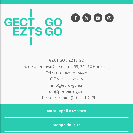
Facebook
X
Youtube
Instagram
GECT GO / EZTS GO
Sede operativa: Corso Italia 55, 34170 Gorizia (I)
Tel.: 00390481535446
C.F. 91036160314
info@euro-go.eu
pec@pec.euro-go.eu
Fattura elettronica (CDU): UF7T8L
Note legali e Privacy
Mappa del sito