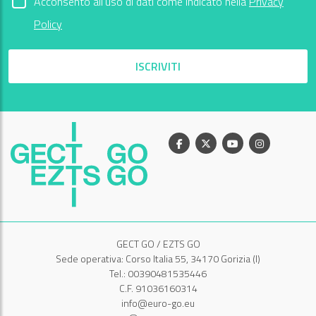
Acconsento all'uso di dati come indicato nella
Privacy
Policy
ISCRIVITI
Facebook
X
Youtube
Instagram
GECT GO / EZTS GO
Sede operativa: Corso Italia 55, 34170 Gorizia (I)
Tel.: 00390481535446
C.F. 91036160314
info@euro-go.eu