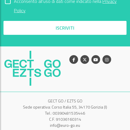
Acconsento all'uso di dati come indicato nella
Privacy
Policy
ISCRIVITI
Facebook
X
Youtube
Instagram
GECT GO / EZTS GO
Sede operativa: Corso Italia 55, 34170 Gorizia (I)
Tel.: 00390481535446
C.F. 91036160314
info@euro-go.eu