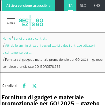
Vai al contenuto principale
Vai al footer
Attiva versione accessibile
ITA
SLO
ENG
MENU
Home
Bandi di gara e contratti
Atti delle amministrazioni aggiudicatrici e degli enti aggiudicatori
distintamente per …
Fornitura di gadget e materiale promozionale per GO! 2025 – gazebo
completo brandizzato GO! BORDERLESS
Condividi:
Facebook
X
Fornitura di gadget e materiale
promozionale per GO! 2025 – gazebo