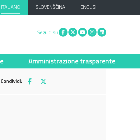
ITALIANO
SLOVENŠČINA
ENGLISH
Facebook
X
You tube
Instagram
Linkedin
Seguici su
ie
Amministrazione trasparente
Condividi:
Facebook
X