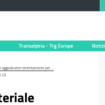
Transalpina - Trg Evrope
Notiz
nti aggiudicatori distintamente per …
 (2)
eriale