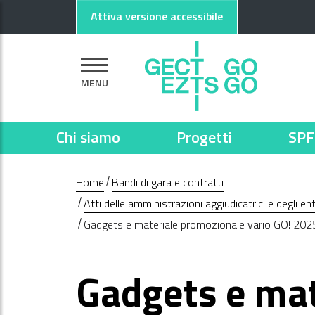
Vai al contenuto principale
Vai al footer
Attiva versione accessibile
MENU
Chi siamo
Progetti
SPF
Home
Bandi di gara e contratti
Atti delle amministrazioni aggiudicatrici e degli e
Gadgets e materiale promozionale vario GO! 2025
Gadgets e mat