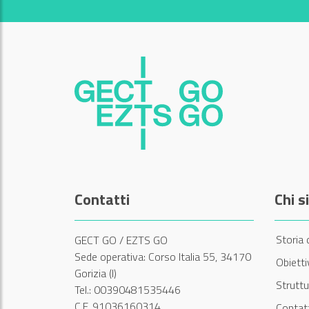
Contatti
Chi 
Storia 
GECT GO / EZTS GO
Sede operativa: Corso Italia 55, 34170
Obiett
Gorizia (I)
Struttu
Tel.: 00390481535446
C.F. 91036160314
Contatt