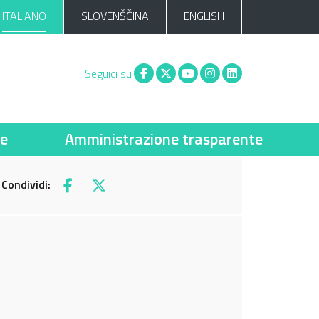
ITALIANO
SLOVENŠČINA
ENGLISH
Facebook
X
You tube
Instagram
Linkedin
Seguici su
ie
Amministrazione trasparente
Condividi:
Facebook
X