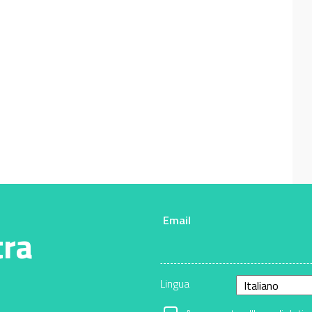
Email
tra
Lingua