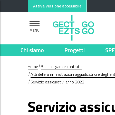
Vai al contenuto principale
Vai al footer
Attiva versione accessibile
MENU
Chi siamo
Progetti
SPF
Home
Bandi di gara e contratti
Atti delle amministrazioni aggiudicatrici e degli e
Servizio assicurativi anno 2022
Servizio assic