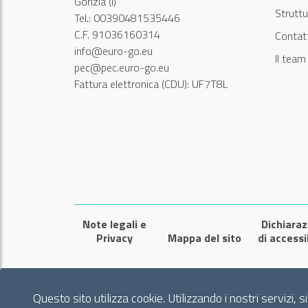
Gorizia (I)
Struttu
Tel.: 00390481535446
C.F. 91036160314
Contatt
info@euro-go.eu
Il tea
pec@pec.euro-go.eu
Fattura elettronica (CDU): UF7T8L
Note legali e
Dichiaraz
Privacy
Mappa del sito
di accessi
Questo sito utilizza cookie. Utilizzando i nostri servizi, 