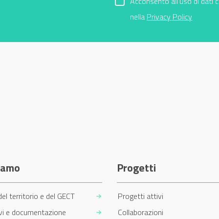
Acconsento all'uso di dati 
nella
Privacy Policy
siamo
Progetti
del territorio e del GECT
Progetti attivi
ivi e documentazione
Collaborazioni