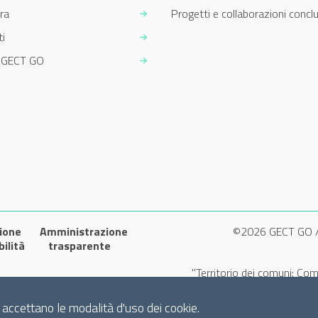
ra
Progetti e collaborazioni conclu
i
m GECT GO
ione
Amministrazione
©2026 GECT GO 
bilità
trasparente
"Territorio dei comuni: Com
si accettano le modalità d'uso dei cookie.