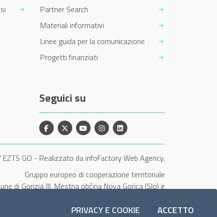
si
Partner Search
Materiali informativi
Linee guida per la comunicazione
Progetti finanziati
Seguici su
Facebook
X
YouTube
Instagram
Linkedin
/ EZTS GO
-
Realizzato da infoFactory Web Agency.
Gruppo europeo di cooperazione territoriale
une di Gorizia (I), Mestna občina Nova Gorica (Slo) e
Občina Šempeter-Vrtojba (Slo)"
PRIVACY E COOKIE
ACCETTO
I COOK