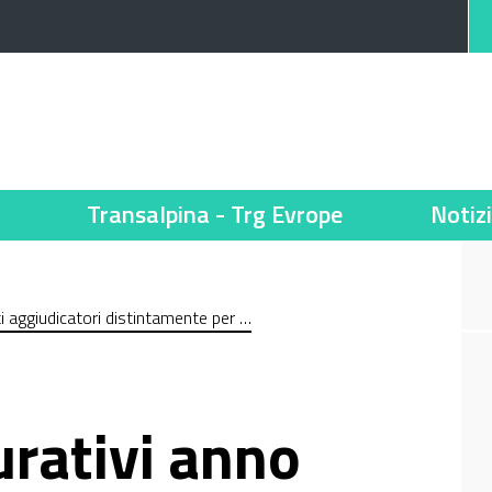
Transalpina - Trg Evrope
Notiz
nti aggiudicatori distintamente per …
urativi anno