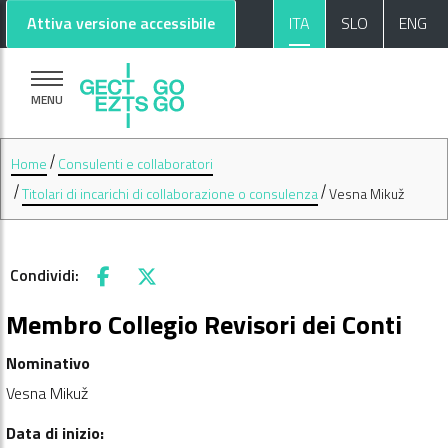
Vai al contenuto principale
Vai al footer
Attiva versione accessibile
ITA
SLO
ENG
MENU
Home
Consulenti e collaboratori
Titolari di incarichi di collaborazione o consulenza
Vesna Mikuž
Condividi:
Facebook
X
Membro Collegio Revisori dei Conti
Nominativo
Vesna Mikuž
Data di inizio: