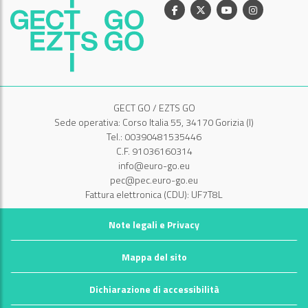
Facebook
X
Youtube
Instagram
GECT GO / EZTS GO
Sede operativa: Corso Italia 55, 34170 Gorizia (I)
Tel.: 00390481535446
C.F. 91036160314
info@euro-go.eu
pec@pec.euro-go.eu
Fattura elettronica (CDU): UF7T8L
Note legali e Privacy
Mappa del sito
Dichiarazione di accessibilità