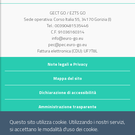
GECT GO / EZTS GO
Sede operativa: Corso Italia 55, 34170 Gorizia (I)
Tel.: 00390481535446
C.F. 91036160314
info@euro-go.eu
pec@pec.euro-go.eu
Fattura elettronica (CDU): UF7T8L
Note legali e Privacy
Mappa del sito
Dichiarazione di accessibilità
Amministrazione trasparente
©2026 GECT GO / EZTS GO
Questo sito utilizza cookie. Utilizzando i nostri servizi,
Realizzato da infoFactory Web Agency.
si accettano le modalità d'uso dei cookie.