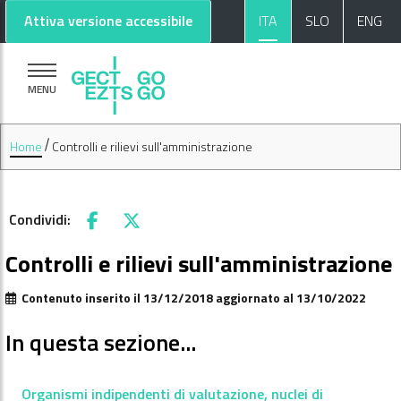
Vai al contenuto principale
Vai al footer
Attiva versione accessibile
ITA
SLO
ENG
MENU
Home
Controlli e rilievi sull'amministrazione
Condividi:
Facebook
X
Controlli e rilievi sull'amministrazione
Contenuto inserito il 13/12/2018 aggiornato al 13/10/2022
In questa sezione...
Organismi indipendenti di valutazione, nuclei di