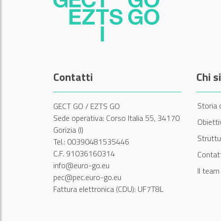
Contatti
Chi 
Storia 
GECT GO / EZTS GO
Sede operativa: Corso Italia 55, 34170
Obiett
Gorizia (I)
Struttu
Tel.: 00390481535446
C.F. 91036160314
Contatt
info@euro-go.eu
Il tea
pec@pec.euro-go.eu
Fattura elettronica (CDU): UF7T8L