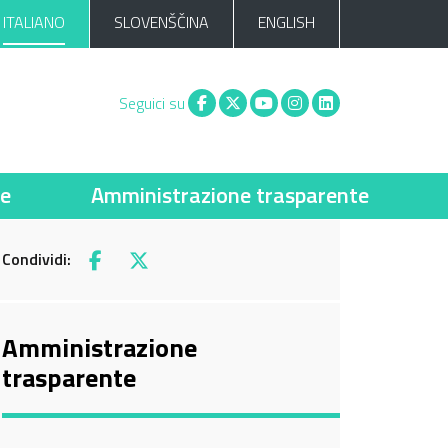
ITALIANO
SLOVENŠČINA
ENGLISH
Facebook
X
You tube
Instagram
Linkedin
Seguici su
ie
Amministrazione trasparente
Condividi:
Facebook
X
Amministrazione
trasparente
Current Page: