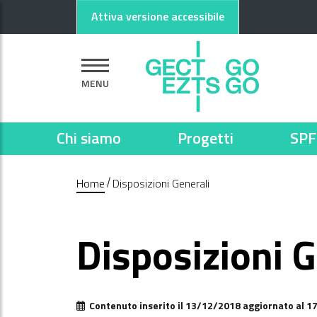
Vai al contenuto principale
Vai al footer
Attiva versione accessibile
MENU
Chi siamo
Progetti
SPF
Home
Disposizioni Generali
Disposizioni G
Contenuto inserito il 13/12/2018 aggiornato al 