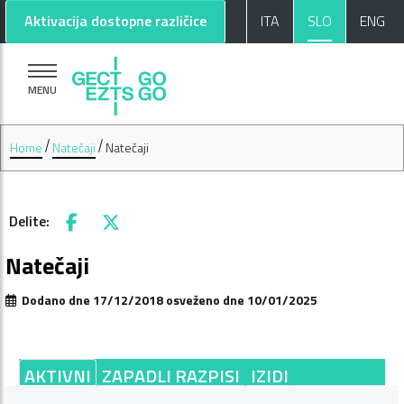
Pojdi na glavno vsebino
Pojdi na nogo strani
Aktivacija dostopne različice
ITA
SLO
ENG
MENU
Home
Natečaji
Natečaji
Delite:
Facebook
X
Natečaji
Dodano dne 17/12/2018 osveženo dne 10/01/2025
AKTIVNI
ZAPADLI RAZPISI
IZIDI