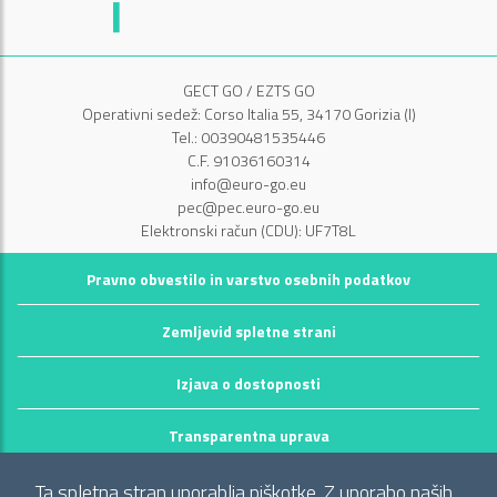
GECT GO / EZTS GO
Operativni sedež: Corso Italia 55, 34170 Gorizia (I)
Tel.: 00390481535446
C.F. 91036160314
info@euro-go.eu
pec@pec.euro-go.eu
Elektronski račun (CDU): UF7T8L
Pravno obvestilo in varstvo osebnih podatkov
Zemljevid spletne strani
Izjava o dostopnosti
Transparentna uprava
©2026 GECT GO / EZTS GO
Ta spletna stran uporablja piškotke. Z uporabo naših