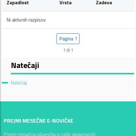
Zapadlost
Vrsta
Zadeva
Ni aktivnih razpisov
Pagina
1
Pagina
1 di 1
Natečaji
Current Page:
Natečaji
PREJMI MESEČNE E-NOVIČKE
Prejmi mesečna obvestila o naših dejavnostih