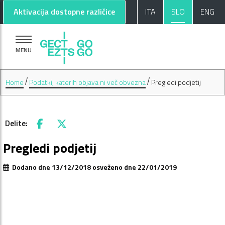
Pojdi na glavno vsebino
Pojdi na nogo strani
Aktivacija dostopne različice
ITA
SLO
ENG
MENU
Home
Podatki, katerih objava ni več obvezna
Pregledi podjetij
Delite:
Facebook
X
Pregledi podjetij
Dodano dne 13/12/2018 osveženo dne 22/01/2019