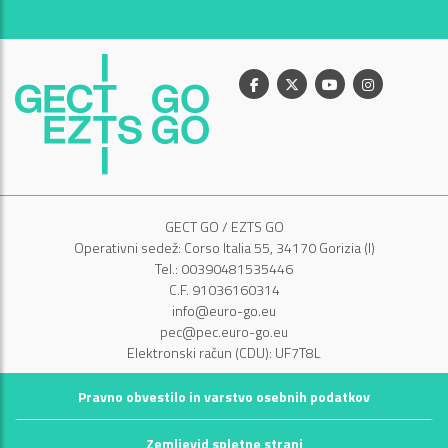
Facebook
X
Youtube
Instagram
GECT GO / EZTS GO
Operativni sedež: Corso Italia 55, 34170 Gorizia (I)
Tel.: 00390481535446
C.F. 91036160314
info@euro-go.eu
pec@pec.euro-go.eu
Elektronski račun (CDU): UF7T8L
Pravno obvestilo in varstvo osebnih podatkov
Zemljevid spletne strani