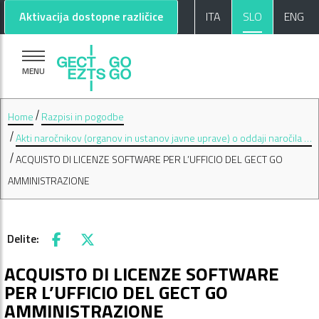
Pojdi na glavno vsebino
Pojdi na nogo strani
Aktivacija dostopne različice
ITA
SLO
ENG
MENU
Home
Razpisi in pogodbe
Akti naročnikov (organov in ustanov javne uprave) o oddaji naročila …
ACQUISTO DI LICENZE SOFTWARE PER L’UFFICIO DEL GECT GO
AMMINISTRAZIONE
Delite:
Facebook
X
ACQUISTO DI LICENZE SOFTWARE
PER L’UFFICIO DEL GECT GO
AMMINISTRAZIONE