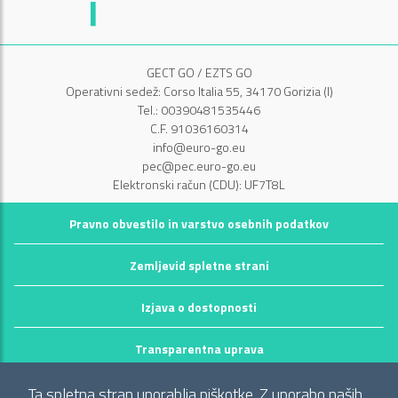
GECT GO / EZTS GO
Operativni sedež: Corso Italia 55, 34170 Gorizia (I)
Tel.: 00390481535446
C.F. 91036160314
info@euro-go.eu
pec@pec.euro-go.eu
Elektronski račun (CDU): UF7T8L
Pravno obvestilo in varstvo osebnih podatkov
Zemljevid spletne strani
Izjava o dostopnosti
Transparentna uprava
©2026 GECT GO / EZTS GO
Ta spletna stran uporablja piškotke. Z uporabo naših