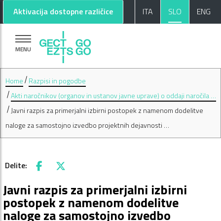
Pojdi na glavno vsebino
Pojdi na nogo strani
Aktivacija dostopne različice
ITA
SLO
ENG
MENU
Home
Razpisi in pogodbe
Akti naročnikov (organov in ustanov javne uprave) o oddaji naročila …
Javni razpis za primerjalni izbirni postopek z namenom dodelitve
naloge za samostojno izvedbo projektnih dejavnosti …
Delite:
Facebook
X
Javni razpis za primerjalni izbirni
postopek z namenom dodelitve
naloge za samostojno izvedbo