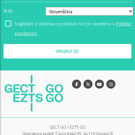
Jezik
Soglašam z obdelavo podatkov, kot je navedeno v
Politika
zasebnosti
PRIJAVI SE
Facebook
X
Youtube
Instagram
GECT GO / EZTS GO
Operativni sedež: Corso Italia 55, 34170 Gorizia (I)