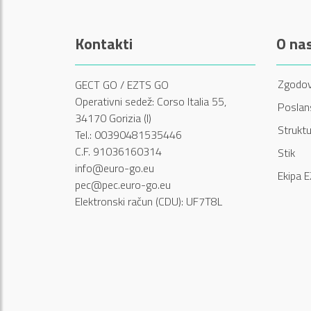
Kontakti
O na
Zgodov
GECT GO / EZTS GO
Operativni sedež: Corso Italia 55,
Poslans
34170 Gorizia (I)
Struktu
Tel.: 00390481535446
C.F. 91036160314
Stik
info@euro-go.eu
Ekipa 
pec@pec.euro-go.eu
Elektronski račun (CDU): UF7T8L