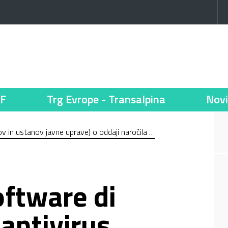
F
Trg Evrope - Transalpina
Novi
v in ustanov javne uprave) o oddaji naročila …
oftware di
 antivirus