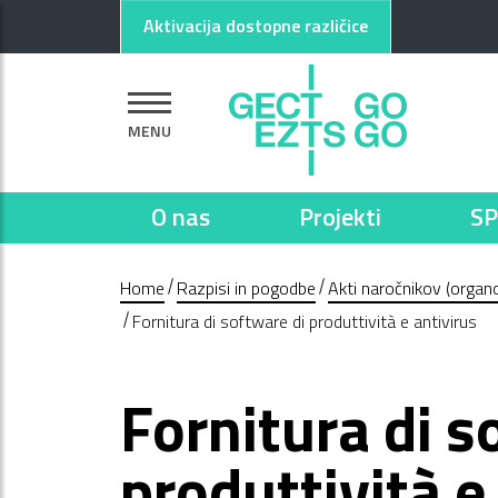
Pojdi na glavno vsebino
Pojdi na nogo strani
Aktivacija dostopne različice
MENU
O nas
Projekti
SP
Home
Razpisi in pogodbe
Akti naročnikov (organo
Fornitura di software di produttività e antivirus
Fornitura di s
produttività e