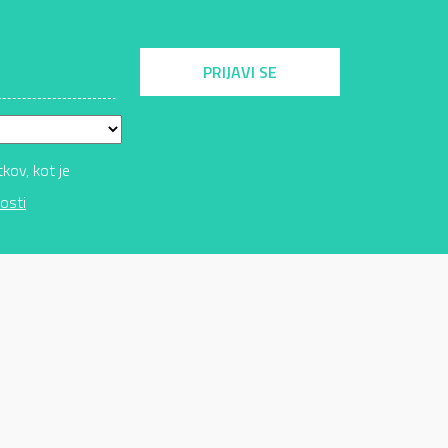
PRIJAVI SE
ov, kot je
osti