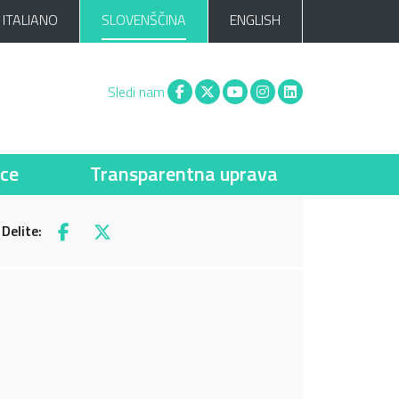
ITALIANO
SLOVENŠČINA
ENGLISH
Facebook
X
You tube
Instagram
Linkedin
Sledi nam
ce
Transparentna uprava
Delite:
Facebook
X