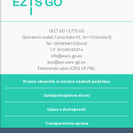
GECT GO / EZTS GO
Operativni sedež: Corso Italia 55, 34170 Gorizia (I)
Tel.: 00390481535446
C.F. 91036160314
info@euro-go.eu
pec@pec.euro-go.eu
Elektronski račun (CDU): UF7T8L
Pravno obvestilo in varstvo osebnih podatkov
Zemljevid spletne strani
Izjava o dostopnosti
Transparentna uprava