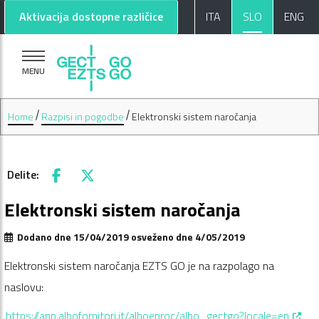
Pojdi na glavno vsebino
Pojdi na nogo strani
Aktivacija dostopne različice
ITA
SLO
ENG
MENU
Home
Razpisi in pogodbe
Elektronski sistem naročanja
Delite:
Facebook
X
Elektronski sistem naročanja
Dodano dne 15/04/2019 osveženo dne 4/05/2019
Elektronski sistem naročanja EZTS GO je na razpolago na
naslovu:
, open
https://app.albofornitori.it/alboeproc/albo_gectgo?locale=en