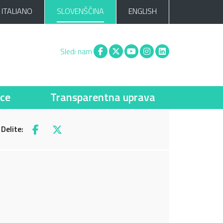
ITALIANO
SLOVENŠČINA
ENGLISH
Facebook
X
You tube
Instagram
Linkedin
Sledi nam
ce
Transparentna uprava
Delite:
Facebook
X