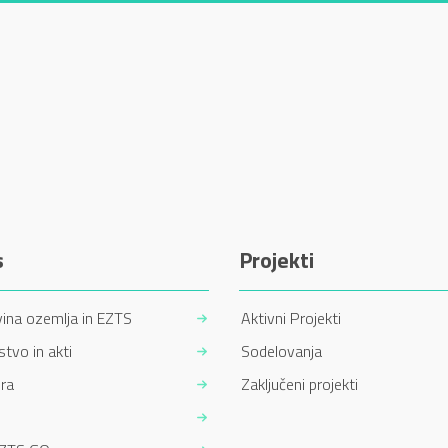
s
Projekti
ina ozemlja in EZTS
Aktivni Projekti
tvo in akti
Sodelovanja
ra
Zaključeni projekti