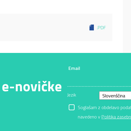
.PDF
Email
 e-novičke
Jezik
Soglašam z obdelavo podatk
navedeno v
Politika zasebn