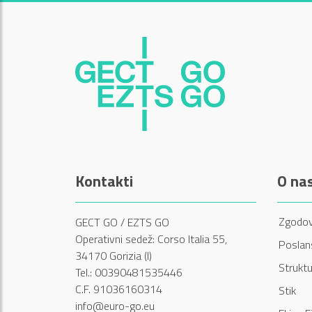
Kontakti
O na
Zgodov
GECT GO / EZTS GO
Operativni sedež: Corso Italia 55,
Poslans
34170 Gorizia (I)
Struktu
Tel.: 00390481535446
C.F. 91036160314
Stik
info@euro-go.eu