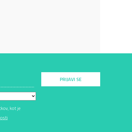
PRIJAVI SE
ov, kot je
osti