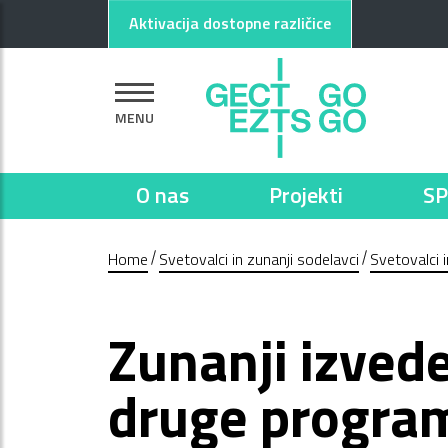
Pojdi na glavno vsebino
Pojdi na nogo strani
Aktivacija dostopne različice
MENU
O nas
Projekti
SP
Home
Svetovalci in zunanji sodelavci
Svetovalci i
Zunanji izvede
druge program