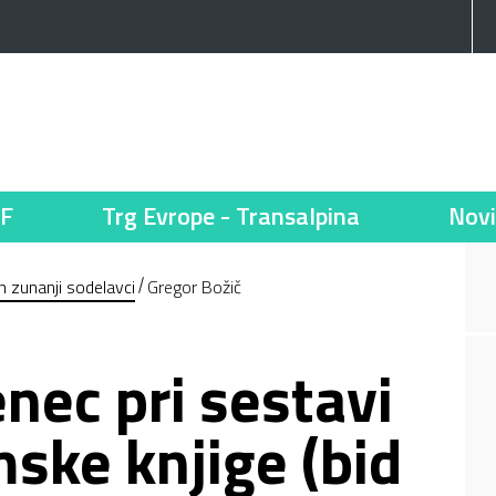
F
Trg Evrope - Transalpina
Novi
n zunanji sodelavci
Gregor Božič
nec pri sestavi
ske knjige (bid