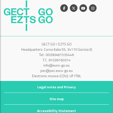
Facebook
X
Youtube
Instagram
GECT GO / EZTS GO
Headquarters: Corso Italia 55, 34170 Gorizia (I)
Tel.: 00390481535446
T.C. 91036160314
info@euro-go.eu
pec@pec.euro-go.eu
Electronic invoice (CDU): UF7T8L
Legal notes and Privacy
Site map
Accessibility Statement