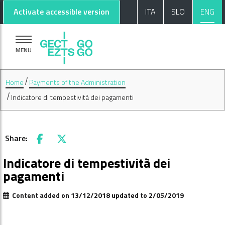
Go to main content
Go to footer
Activate accessible version
ITA
SLO
ENG
MENU
Home
Payments of the Administration
Indicatore di tempestività dei pagamenti
Share:
Facebook
X
Indicatore di tempestività dei
pagamenti
Content added on 13/12/2018 updated to 2/05/2019