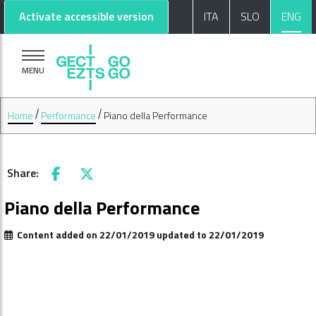
Go to main content
Go to footer
Activate accessible version
ITA
SLO
ENG
MENU
Home
Performance
Piano della Performance
Share:
Facebook
X
Piano della Performance
Content added on 22/01/2019 updated to 22/01/2019