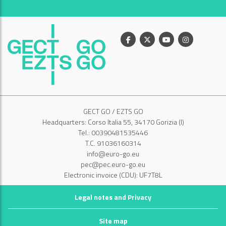
Facebook
X
Youtube
Instagram
GECT GO / EZTS GO
Headquarters: Corso Italia 55, 34170 Gorizia (I)
Tel.: 00390481535446
T.C. 91036160314
info@euro-go.eu
pec@pec.euro-go.eu
Electronic invoice (CDU): UF7T8L
Legal notes and Privacy
Site map