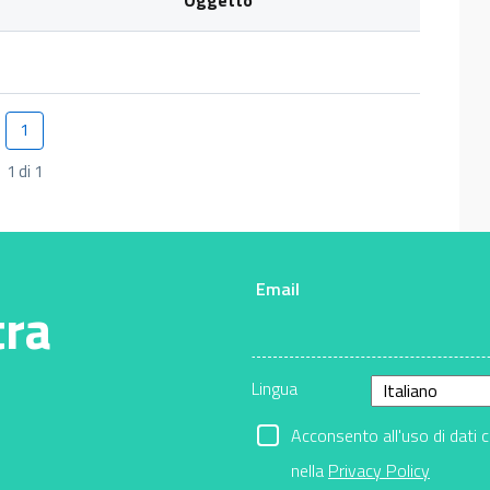
1
Pagina
1 di 1
Email
tra
Lingua
Acconsento all'uso di dati 
nella
Privacy Policy