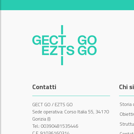
Contatti
Chi 
Storia 
GECT GO / EZTS GO
Sede operativa: Corso Italia 55, 34170
Obiett
Gorizia (I)
Struttu
Tel.: 00390481535446
C.F. 91036160314
Contatt