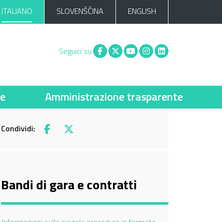
ITALIANO
SLOVENŠČINA
ENGLISH
Facebook
X
You tube
Instagram
Linkedin
Seguici su
ie
Amministrazione trasparente
Condividi:
Facebook
X
Bandi di gara e contratti