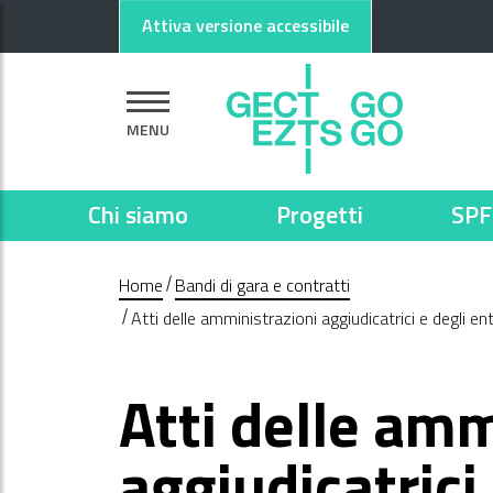
Vai al contenuto principale
Vai al footer
Attiva versione accessibile
MENU
Chi siamo
Progetti
SPF
Home
Bandi di gara e contratti
Atti delle amministrazioni aggiudicatrici e degli e
Atti delle amm
aggiudicatrici 