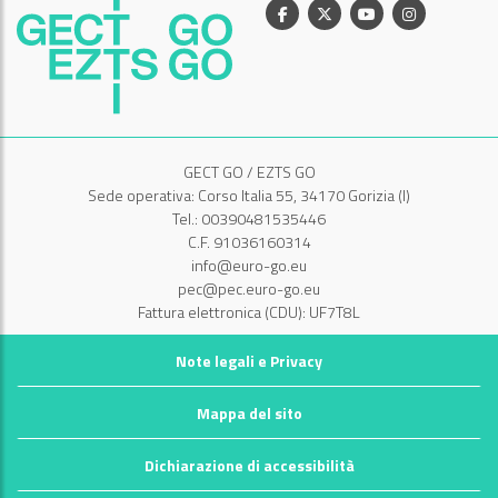
Facebook
X
Youtube
Instagram
GECT GO / EZTS GO
Sede operativa: Corso Italia 55, 34170 Gorizia (I)
Tel.: 00390481535446
C.F. 91036160314
info@euro-go.eu
pec@pec.euro-go.eu
Fattura elettronica (CDU): UF7T8L
Note legali e Privacy
Mappa del sito
Dichiarazione di accessibilità