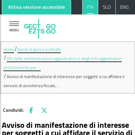
Vai al contenuto principale
Vai al footer
Attiva versione accessibile
ITA
SLO
ENG
MENU
Home
Bandi di gara e contratti
Atti delle amministrazioni aggiudicatrici e degli enti aggiudicatori
distintamente per …
Avviso di manifestazione di interesse per soggetti a cui affidare il
servizio di assistenza fiscale, …
Condividi:
Facebook
X
Avviso di manifestazione di interesse
per soggetti a cui affidare il servizio di