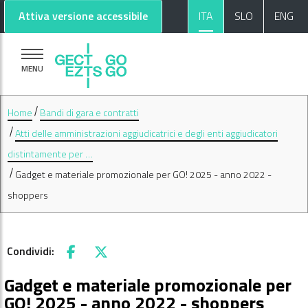
Vai al contenuto principale
Vai al footer
Attiva versione accessibile
ITA
SLO
ENG
MENU
Home
Bandi di gara e contratti
Atti delle amministrazioni aggiudicatrici e degli enti aggiudicatori
distintamente per …
Gadget e materiale promozionale per GO! 2025 - anno 2022 -
shoppers
Condividi:
Facebook
X
Gadget e materiale promozionale per
GO! 2025 - anno 2022 - shoppers