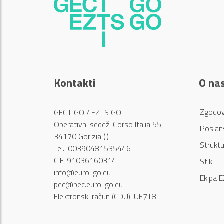
Kontakti
O na
Zgodov
GECT GO / EZTS GO
Operativni sedež: Corso Italia 55,
Poslans
34170 Gorizia (I)
Struktu
Tel.: 00390481535446
C.F. 91036160314
Stik
info@euro-go.eu
Ekipa 
pec@pec.euro-go.eu
Elektronski račun (CDU): UF7T8L