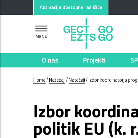
Pojdi na glavno vsebino
Pojdi na nogo strani
Aktivacija dostopne različice
MENU
O nas
Projekti
SP
Home
Natečaji
Natečaji
Izbor koordinatorja prog
Izbor koordin
politik EU (k.