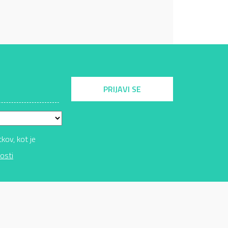
PRIJAVI SE
ov, kot je
osti