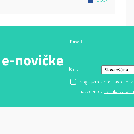
.DOCX
Email
 e-novičke
Jezik
Soglašam z obdelavo podatk
navedeno v
Politika zasebn