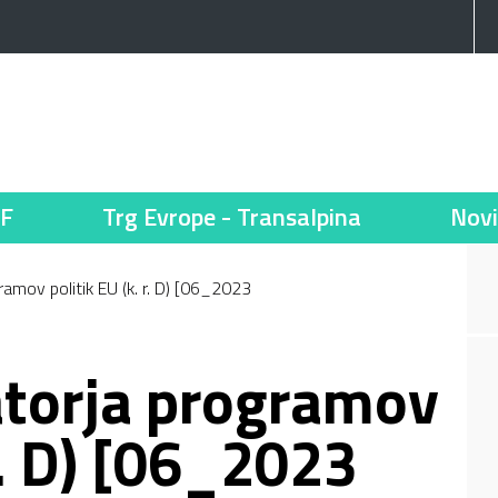
F
Trg Evrope - Transalpina
Novi
ramov politik EU (k. r. D) [06_2023
atorja programov
 r. D) [06_2023