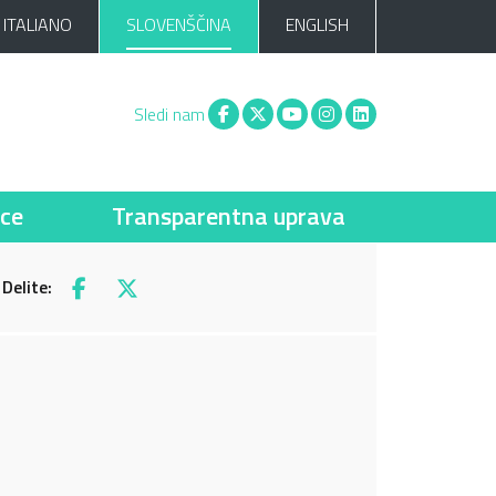
ITALIANO
SLOVENŠČINA
ENGLISH
Facebook
X
You tube
Instagram
Linkedin
Sledi nam
ce
Transparentna uprava
Delite:
Facebook
X