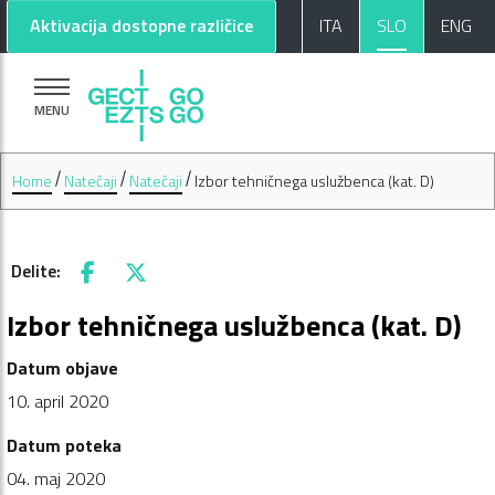
Pojdi na glavno vsebino
Pojdi na nogo strani
Aktivacija dostopne različice
ITA
SLO
ENG
MENU
Home
Natečaji
Natečaji
Izbor tehničnega uslužbenca (kat. D)
Delite:
Facebook
X
Izbor tehničnega uslužbenca (kat. D)
Datum objave
10. april 2020
Datum poteka
04. maj 2020