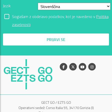
Jezik
Soglašam z obdelavo podatkov, kot je navedeno v
Politika
zasebnosti
PRIJAVI SE
Facebook
X
Youtube
Instagram
GECT GO / EZTS GO
Operativni sedež: Corso Italia 55, 34170 Gorizia (I)