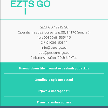
GECT GO / EZTS GO
Operativni sedež: Corso Italia 55, 34170 Gorizia (I)
Tel.: 00390481535446
C.F. 91036160314
info@euro-go.eu
pec@pec.euro-go.eu
Elektronski račun (CDU): UF7T8L
Pravno obvestilo in varstvo osebnih podatkov
Zemljevid spletne strani
Izjava o dostopnosti
Transparentna uprava