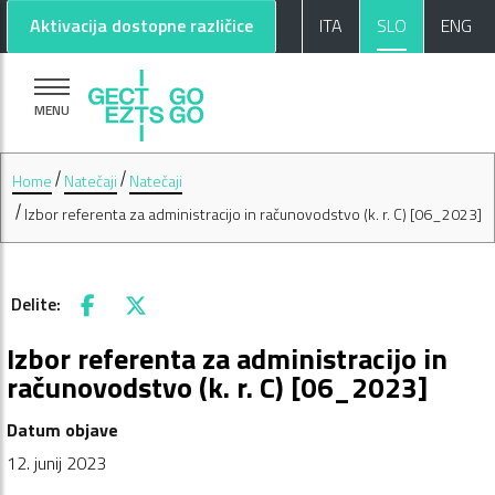
Pojdi na glavno vsebino
Pojdi na nogo strani
Aktivacija dostopne različice
ITA
SLO
ENG
MENU
Home
Natečaji
Natečaji
Izbor referenta za administracijo in računovodstvo (k. r. C) [06_2023]
Delite:
Facebook
X
Izbor referenta za administracijo in
računovodstvo (k. r. C) [06_2023]
Datum objave
12. junij 2023