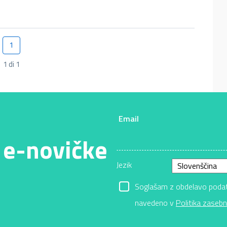
1
Pagina
1 di 1
Email
 e-novičke
Jezik
Soglašam z obdelavo podatk
navedeno v
Politika zasebn