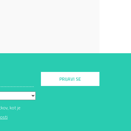
PRIJAVI SE
ov, kot je
osti