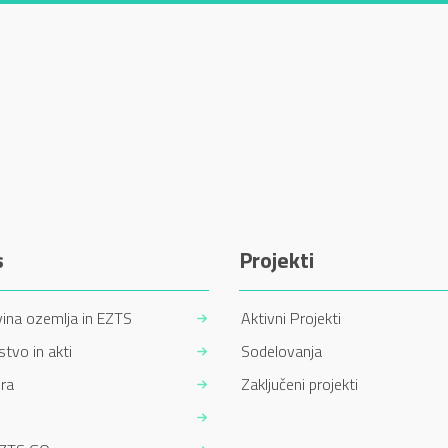
s
Projekti
ina ozemlja in EZTS
Aktivni Projekti
tvo in akti
Sodelovanja
ra
Zaključeni projekti