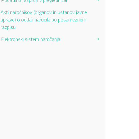
Podatki o razpisih v preglednicah
Current Page:
Akti naročnikov (organov in ustanov javne
uprave) o oddaji naročila po posameznem
razpisu
Elektronski sistem naročanja