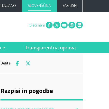
ITALIANO
SLOVENŠČINA
ENGLISH
Facebook
X
You tube
Instagram
Linkedin
Sledi nam
ce
Transparentna uprava
Delite:
Facebook
X
Razpisi in pogodbe