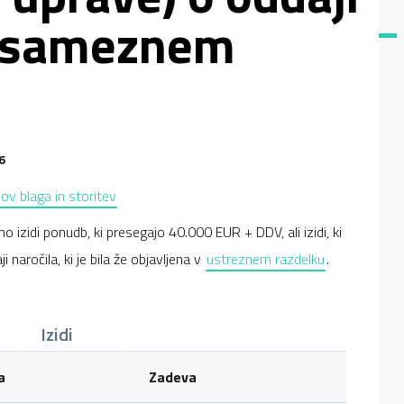
posameznem
6
pov blaga in storitev
o izidi ponudb, ki presegajo 40.000 EUR + DDV, ali izidi, ki
i naročila, ki je bila že objavljena v
ustreznem razdelku
.
Izidi
a
Zadeva