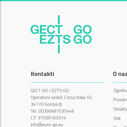
Kontakti
O na
Zgodov
GECT GO / EZTS GO
Operativni sedež: Corso Italia 55,
Poslans
34170 Gorizia (I)
Struktu
Tel.: 00390481535446
C.F. 91036160314
Stik
info@euro-go.eu