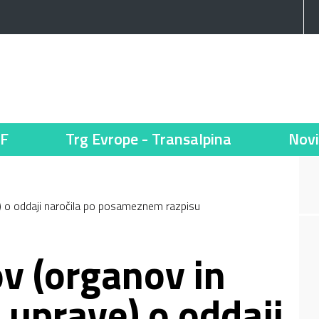
F
Trg Evrope - Transalpina
Novi
) o oddaji naročila po posameznem razpisu
ov (organov in
 uprave) o oddaji