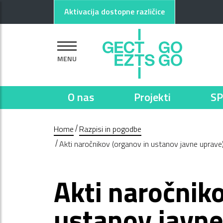
Pojdi na glavno vsebino
Pojdi na nogo strani
Aktivacija dostopne različice
MENU
O nas
Projekti
SP
Home
Razpisi in pogodbe
Akti naročnikov (organov in ustanov javne uprave
Akti naročnik
ustanov javne