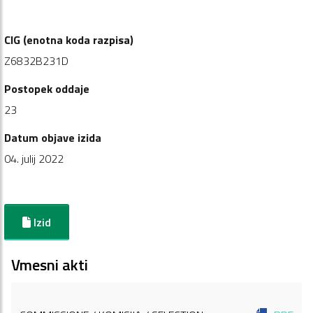
CIG (enotna koda razpisa)
Z6832B231D
Postopek oddaje
23
Datum objave izida
04. julij 2022
Izid
Vmesni akti