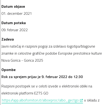
Datum objave
01. december 2021
Datum poteka
09. februar 2022
Zadeva
Javni natečaj in razpisni pogoji za izdelavo logotipa/blagovne
znamke in celostne grafične podobe Evropske prestolnice kulture
Nova Gorica - Gorica 2025
Opombe
Rok za sprejem prijav je 9. februar 2022 do 12:30
Razpisni postopek se v celoti izvede v elektronski obliki na
elektronski platformi EZTS GO
, opens in a ne
https://app.albofornitori.it/alboeproc/albo_gectgo
v skladu z