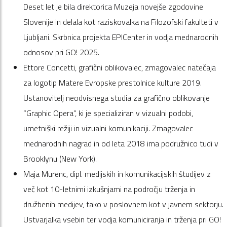
Deset let je bila direktorica Muzeja novejše zgodovine
Slovenije in delala kot raziskovalka na Filozofski fakulteti v
Ljubljani. Skrbnica projekta EPICenter in vodja mednarodnih
odnosov pri GO! 2025.
Ettore Concetti, grafični oblikovalec, zmagovalec natečaja
za logotip Matere Evropske prestolnice kulture 2019.
Ustanovitelj neodvisnega studia za grafično oblikovanje
“Graphic Opera”, ki je specializiran v vizualni podobi,
umetniški režiji in vizualni komunikaciji. Zmagovalec
mednarodnih nagrad in od leta 2018 ima podružnico tudi v
Brooklynu (New York).
Maja Murenc, dipl. medijskih in komunikacijskih študijev z
več kot 10-letnimi izkušnjami na področju trženja in
družbenih medijev, tako v poslovnem kot v javnem sektorju.
Ustvarjalka vsebin ter vodja komuniciranja in trženja pri GO!