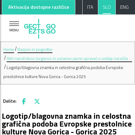
Pojdi na glavno vsebino
Pojdi na nogo strani
Aktivacija dostopne različice
ITA
SLO
ENG
MENU
Home
Razpisi in pogodbe
Akti naročnikov (organov in ustanov javne uprave) o oddaji naročila …
Logotip/blagovna znamka in celostna grafična podoba Evropske
prestolnice kulture Nova Gorica - Gorica 2025
Delite:
Facebook
X
Logotip/blagovna znamka in celostna
grafična podoba Evropske prestolnice
kulture Nova Gorica - Gorica 2025