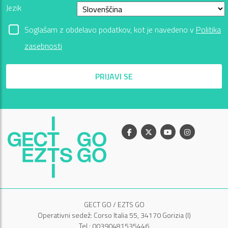
Jezik
Soglašam z obdelavo podatkov, kot je navedeno v
Politika
zasebnosti
PRIJAVI SE
Facebook
X
Youtube
Instagram
GECT GO / EZTS GO
Operativni sedež: Corso Italia 55, 34170 Gorizia (I)
Tel.: 00390481535446