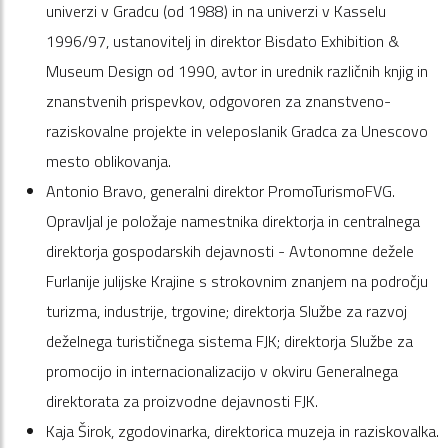
univerzi v Gradcu (od 1988) in na univerzi v Kasselu
1996/97, ustanovitelj in direktor Bisdato Exhibition &
Museum Design od 1990, avtor in urednik različnih knjig in
znanstvenih prispevkov, odgovoren za znanstveno-
raziskovalne projekte in veleposlanik Gradca za Unescovo
mesto oblikovanja.
Antonio Bravo, generalni direktor PromoTurismoFVG.
Opravljal je položaje namestnika direktorja in centralnega
direktorja gospodarskih dejavnosti - Avtonomne dežele
Furlanije julijske Krajine s strokovnim znanjem na področju
turizma, industrije, trgovine; direktorja Službe za razvoj
deželnega turističnega sistema FJK; direktorja Službe za
promocijo in internacionalizacijo v okviru Generalnega
direktorata za proizvodne dejavnosti FJK.
Kaja Širok, zgodovinarka, direktorica muzeja in raziskovalka.