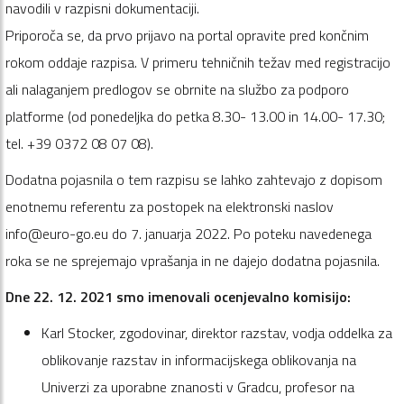
navodili v razpisni dokumentaciji.
Priporoča se, da prvo prijavo na portal opravite pred končnim
rokom oddaje razpisa. V primeru tehničnih težav med registracijo
ali nalaganjem predlogov se obrnite na službo za podporo
platforme (od ponedeljka do petka 8.30- 13.00 in 14.00- 17.30;
tel. +39 0372 08 07 08).
Dodatna pojasnila o tem razpisu se lahko zahtevajo z dopisom
enotnemu referentu za postopek na elektronski naslov
info@euro-go.eu do 7. januarja 2022. Po poteku navedenega
roka se ne sprejemajo vprašanja in ne dajejo dodatna pojasnila.
Dne 22. 12. 2021 smo imenovali ocenjevalno komisijo:
Karl Stocker, zgodovinar, direktor razstav, vodja oddelka za
oblikovanje razstav in informacijskega oblikovanja na
Univerzi za uporabne znanosti v Gradcu, profesor na