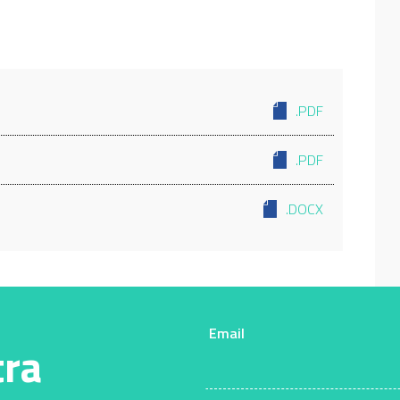
.PDF
.PDF
.DOCX
Email
tra