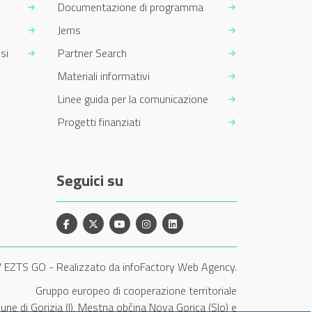
Documentazione di programma
Jems
si
Partner Search
Materiali informativi
Linee guida per la comunicazione
Progetti finanziati
Seguici su
Facebook
X
YouTube
Instagram
Linkedin
/ EZTS GO
-
Realizzato da infoFactory Web Agency.
Gruppo europeo di cooperazione territoriale
une di Gorizia (I), Mestna občina Nova Gorica (Slo) e