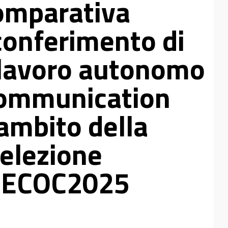
omparativa
 conferimento di
i lavoro autonomo
 Communication
ambito della
selezione
a ECOC2025