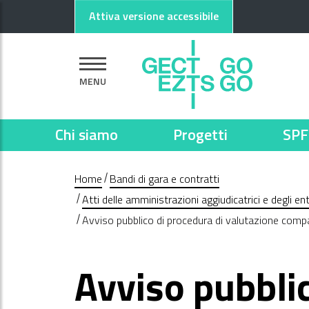
Vai al contenuto principale
Vai al footer
Attiva versione accessibile
MENU
Chi siamo
Progetti
SPF
Home
Bandi di gara e contratti
Atti delle amministrazioni aggiudicatrici e degli e
Avviso pubblico di procedura di valutazione compar
Avviso pubblic