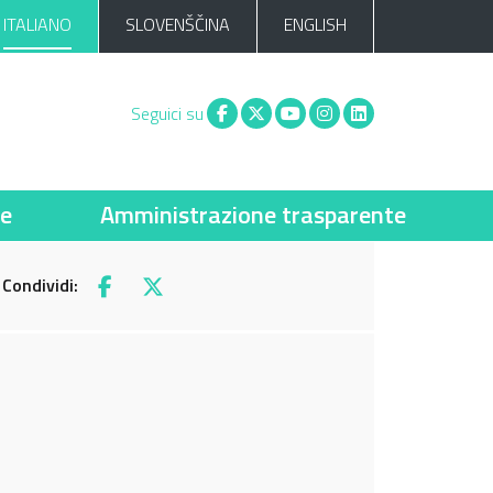
ITALIANO
SLOVENŠČINA
ENGLISH
Facebook
X
You tube
Instagram
Linkedin
Seguici su
ie
Amministrazione trasparente
Condividi:
Facebook
X