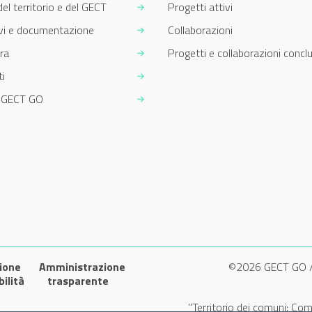
del territorio e del GECT
Progetti attivi
ivi e documentazione
Collaborazioni
ra
Progetti e collaborazioni conclu
i
m GECT GO
ione
Amministrazione
©2026 GECT GO 
bilità
trasparente
"Territorio dei comuni: Com