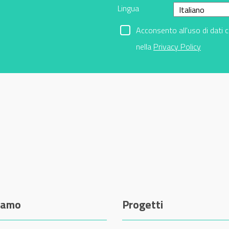
Lingua
Acconsento all'uso di dati 
nella
Privacy Policy
siamo
Progetti