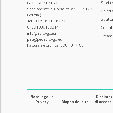
Storia 
GECT GO / EZTS GO
Sede operativa: Corso Italia 55, 34170
Obiett
Gorizia (I)
Struttu
Tel.: 00390481535446
C.F. 91036160314
Contatt
info@euro-go.eu
Il tea
pec@pec.euro-go.eu
Fattura elettronica (CDU): UF7T8L
Note legali e
Dichiaraz
Privacy
Mappa del sito
di accessi