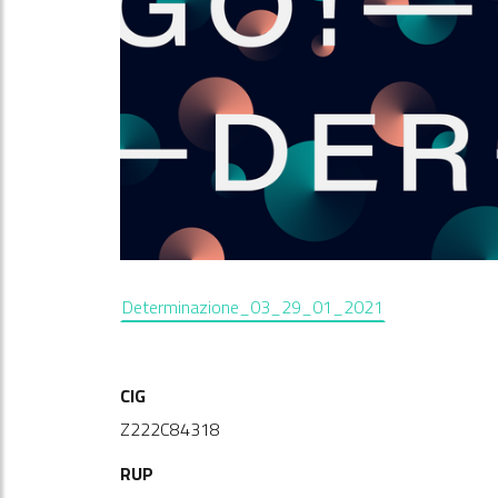
Determinazione_03_29_01_2021
CIG
Z222C84318
RUP