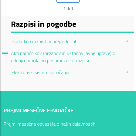
Pagina
1 di 1
Razpisi in pogodbe
Podatki o razpisih v preglednicah
Current Page:
Akti naročnikov (organov in ustanov javne uprave) o
oddaji naročila po posameznem razpisu
Elektronski sistem naročanja
PREJMI MESEČNE E-NOVIČKE
Prejmi mesečna obvestila o naših dejavnostih