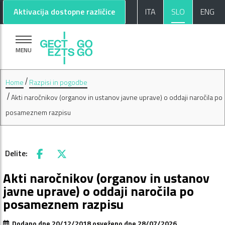
Pojdi na glavno vsebino
Pojdi na nogo strani
Aktivacija dostopne različice
ITA
SLO
ENG
MENU
Home
Razpisi in pogodbe
Akti naročnikov (organov in ustanov javne uprave) o oddaji naročila po
posameznem razpisu
Delite:
Facebook
X
Akti naročnikov (organov in ustanov
javne uprave) o oddaji naročila po
posameznem razpisu
Dodano dne 20/12/2018 osveženo dne 28/07/2026