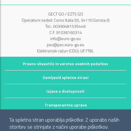
GECT GO / EZTS GO
Operativni sedež: Corso Italia 55, 34170 Gorizia (I)
Tel.: 00390481535446
C.F. 91036160314
info@euro-go.eu
pec@pec.euro-go.eu
Elektronski račun (CDU): UF7T8L
Pravno obvestilo in varstvo osebnih podatkov
Zemljevid spletne strani
Izjava o dostopnosti
Transparentna uprava
©2026 GECT GO / EZTS GO
Ta spletna stran uporablja piškotke. Z uporabo naših
Realizzato da infoFactory Web Agency.
storitev se strinjate z načini uporabe piškotkov.