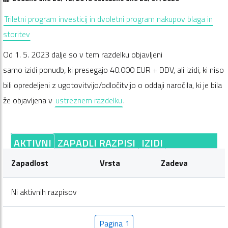
Triletni program investicij in dvoletni program nakupov blaga in
storitev
Od 1. 5. 2023 dalje so v tem razdelku objavljeni
samo izidi ponudb, ki presegajo 40.000 EUR + DDV, ali izidi, ki niso
bili opredeljeni z ugotovitvijo/odločitvijo o oddaji naročila, ki je bila
že objavljena v
ustreznem razdelku
.
AKTIVNI
ZAPADLI RAZPISI
IZIDI
Zapadlost
Vrsta
Zadeva
Ni aktivnih razpisov
Pagina
1