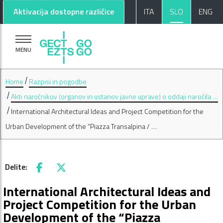
Pojdi na glavno vsebino
Pojdi na nogo strani
Aktivacija dostopne različice
ITA
SLO
ENG
MENU
Home
Razpisi in pogodbe
Akti naročnikov (organov in ustanov javne uprave) o oddaji naročila …
International Architectural Ideas and Project Competition for the
Urban Development of the “Piazza Transalpina / …
Delite:
Facebook
X
International Architectural Ideas and
Project Competition for the Urban
Development of the “Piazza