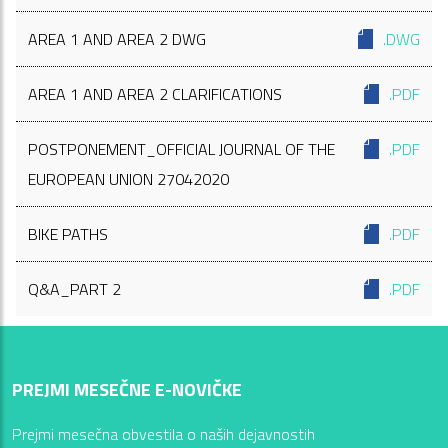
AREA 1 AND AREA 2 DWG
.DWG
AREA 1 AND AREA 2 CLARIFICATIONS
.PDF
POSTPONEMENT_OFFICIAL JOURNAL OF THE
.PDF
EUROPEAN UNION 27042020
BIKE PATHS
.PDF
Q&A_PART 2
.PDF
PREJMI MESEČNE E-NOVIČKE
Prejmi mesečna obvestila o naših dejavnostih