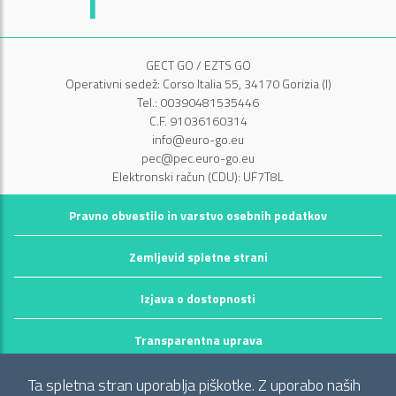
GECT GO / EZTS GO
Operativni sedež: Corso Italia 55, 34170 Gorizia (I)
Tel.: 00390481535446
C.F. 91036160314
info@euro-go.eu
pec@pec.euro-go.eu
Elektronski račun (CDU): UF7T8L
Pravno obvestilo in varstvo osebnih podatkov
Zemljevid spletne strani
Izjava o dostopnosti
Transparentna uprava
©2026 GECT GO / EZTS GO
Ta spletna stran uporablja piškotke. Z uporabo naših