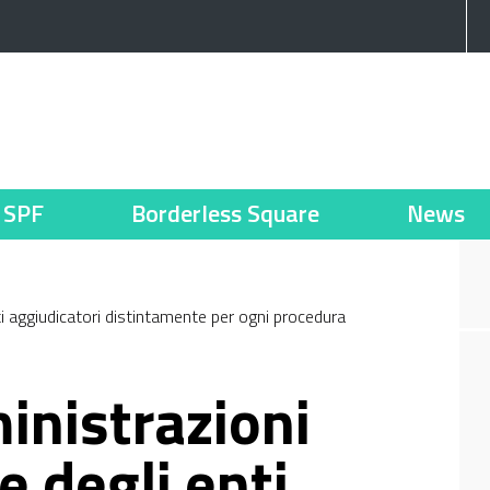
SPF
Borderless Square
News
nti aggiudicatori distintamente per ogni procedura
inistrazioni
e degli enti