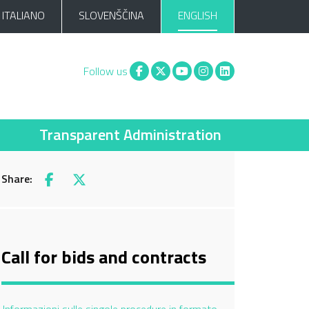
ITALIANO
SLOVENŠČINA
ENGLISH
Facebook
X
You tube
Instagram
Linkedin
Follow us
Transparent Administration
Share:
Facebook
X
Call for bids and contracts