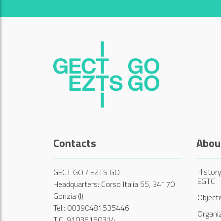
Contacts
Abou
History
GECT GO / EZTS GO
EGTC
Headquarters: Corso Italia 55, 34170
Gorizia (I)
Object
Tel.: 00390481535446
Organi
T.C. 91036160314