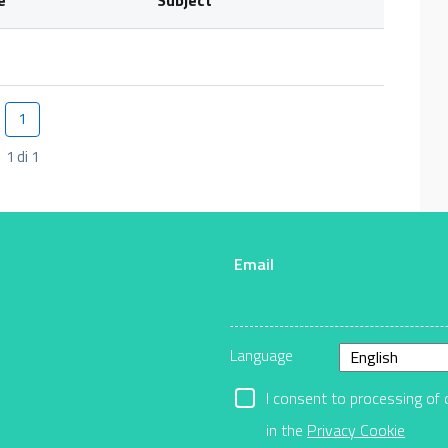
1
Pagina
1 di 1
Email
r
Language
I consent to processing of 
in the
Privacy Cookie