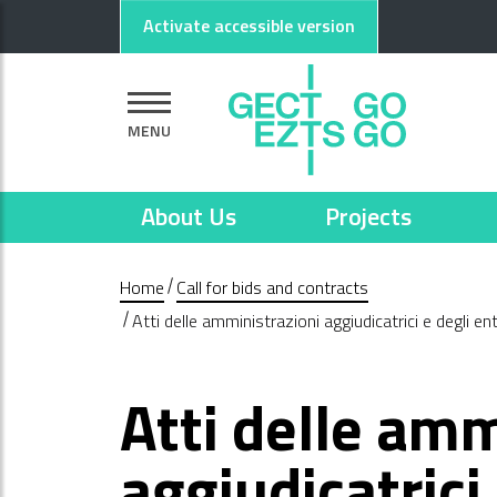
Go to main content
Go to footer
Activate accessible version
MENU
About Us
Projects
Home
Call for bids and contracts
Atti delle amministrazioni aggiudicatrici e degli e
Atti delle amm
aggiudicatrici 