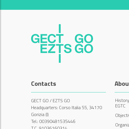
Contacts
Abou
History
GECT GO / EZTS GO
EGTC
Headquarters: Corso Italia 55, 34170
Gorizia (I)
Object
Tel.: 00390481535446
Organi
T.C. 91036160314