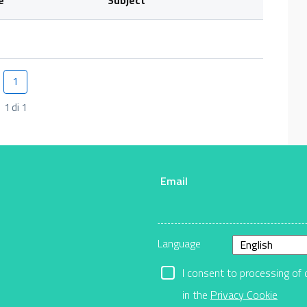
1
Pagina
1 di 1
Email
r
Language
I consent to processing of 
in the
Privacy Cookie