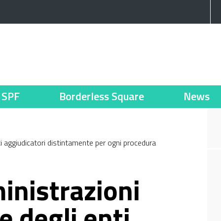
SPF
Borderless Square
News
nti aggiudicatori distintamente per ogni procedura
inistrazioni
e degli enti