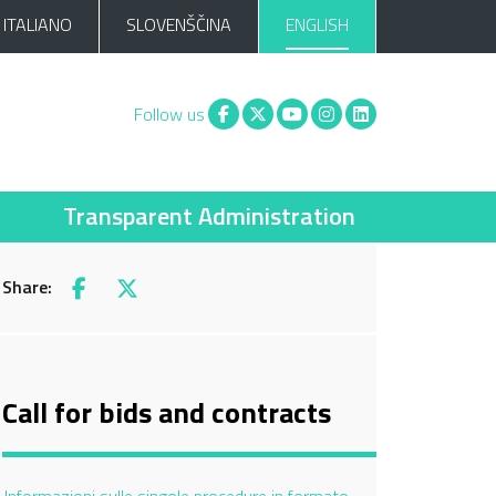
ITALIANO
SLOVENŠČINA
ENGLISH
Facebook
X
You tube
Instagram
Linkedin
Follow us
Transparent Administration
Share:
Facebook
X
Call for bids and contracts