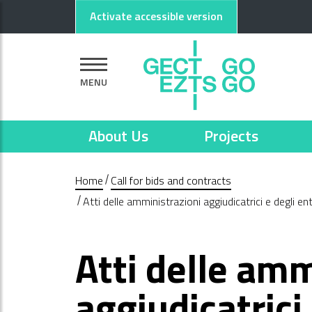
Go to main content
Go to footer
Activate accessible version
MENU
About Us
Projects
Home
Call for bids and contracts
Atti delle amministrazioni aggiudicatrici e degli e
Atti delle amm
aggiudicatrici 